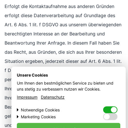
Erfolgt die Kontaktaufnahme aus anderen Gründen
erfolgt diese Datenverarbeitung auf Grundlage des
Art. 6 Abs. 1 lit. f DSGVO aus unserem überwiegenden
berechtigten Interesse an der Bearbeitung und
Beantwortung Ihrer Anfrage. In diesem Fall haben Sie
das Recht, aus Gründen, die sich aus Ihrer besonderen
Situation ergeben, jederzeit dieser auf Art. 6 Abs. 1 lit.
f DSGVO beruhenden Verarbeitungen Sie betreffender
Unsere Cookies
personenbezogener Daten zu widersprechen.
Um Ihnen den bestmöglichen Service zu bieten und
Ihre E-Mail-Adresse nutzen wir nur zur Bearbeitung
uns stetig zu verbessern nutzen wir Cookies.
Impressum
Datenschutz
Ihrer Anfrage. Ihre Daten werden anschließend unter
Beachtung gesetzlicher Aufbewahrungsfristen
Notwendige Cookies
gelöscht, sofern Sie der weitergehenden Verarbeitung
Diese Technologien sind erforderlich, um die Kernfunktionalität
Marketing Cookies
der Website zu aktivieren.
Diese Technologien werden von Werbetreibenden verwendet,
und Nutzung nicht zugestimmt haben.
um Anzeigen zu schalten, die für Ihre Interessen relevant sind.